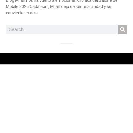
Blog Milán nos ha vuelto a emocionar: Crónica del Salone del
Mobile 2026 Cada abril, Milán deja de ser una ciudad y se
convierte en otra
OUR SERVICES
Interior and exterior design
Architecture
Interior design
Interior design and decoration atelier