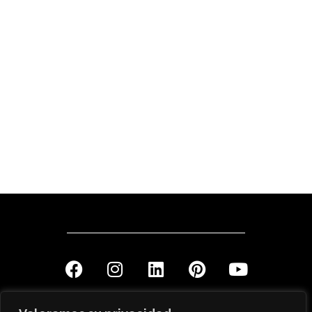
Interior Design and Decoration Atelier
Via Augusta 244, 08021 Barcelona, SPAIN
+34 93 201 04 00
showroom@ojinaga.es
Estudio de Arquitectura e Interiorismo
Via Augusta 251, local 1. 08017 Barcelona, SPAIN
+34 93 201 82 22
estudio@ojinaga.es